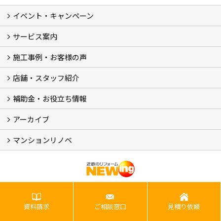
イベント・キャンペーン
最新のイベント・キャンペーン情報
過去のイベント・キャンペーン
サービス案内
リフォームメニュー (17)
マンションリノベ
外壁塗装リフォーム
防音室リフォーム
近鉄不動産のドッグリフォーム by K・DogSpa
住まいの無料点検
リフォームの流れ
リフォーム成功のQ＆A
保証とアフターサービス
私たちが大切にしていること
安心のリフォーム体制
施工担当者の想い
多種多様なニーズに応える提案力
施工事例・お客様の声
施工事例集
ビフォーアフター集
お客様の声
店舗・スタッフ紹介
店舗 (12)
スタッフ
Googleクチコミ評価
近鉄のリフォーム NEWing (2)
補助金・お役立ち情報
補助金・税制 (3)
コラム
ＳＮＳ
アーカイブ
【アーカイブ】近鉄の健康コラム（全9回） (10)
【アーカイブ】住まいのお役立ち情報（全10回） (11)
マンションリノベ
マンションリノベ
事例集では、近鉄のリフォーム「NEWing」でリフォーム工事をし
資料請求
ご相談窓口
見積り依頼
て頂いたお客様のお住まいをご覧いただけます。耐震工事や断熱
工事、間取りの変更工事、キッチンや洗面所などの水回りの変