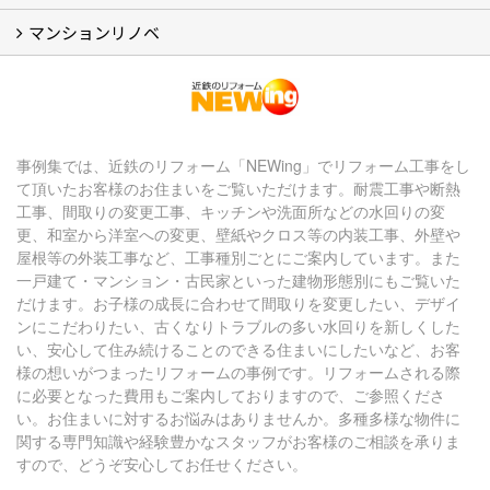
【アーカイブ】近鉄の健康コラム（全9回） (10)
【アーカイブ】住まいのお役立ち情報（全10回） (11)
マンションリノベ
マンションリノベ
事例集では、近鉄のリフォーム「NEWing」でリフォーム工事をし
て頂いたお客様のお住まいをご覧いただけます。耐震工事や断熱
工事、間取りの変更工事、キッチンや洗面所などの水回りの変
更、和室から洋室への変更、壁紙やクロス等の内装工事、外壁や
屋根等の外装工事など、工事種別ごとにご案内しています。また
一戸建て・マンション・古民家といった建物形態別にもご覧いた
だけます。お子様の成長に合わせて間取りを変更したい、デザイ
ンにこだわりたい、古くなりトラブルの多い水回りを新しくした
い、安心して住み続けることのできる住まいにしたいなど、お客
様の想いがつまったリフォームの事例です。リフォームされる際
に必要となった費用もご案内しておりますので、ご参照くださ
い。お住まいに対するお悩みはありませんか。多種多様な物件に
関する専門知識や経験豊かなスタッフがお客様のご相談を承りま
すので、どうぞ安心してお任せください。