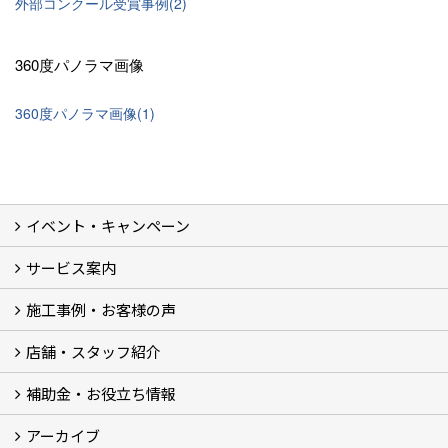
外部コンクール受賞事例(2)
360度パノラマ画像
360度パノラマ画像(1)
イベント・キャンペーン
最新のイベント・キャンペーン情報
過去のイベント・キャンペーン
サービス案内
リフォームメニュー (17)
マンションリノベ
外壁塗装リフォーム
防音室リフォーム
近鉄不動産のドッグリフォーム by K・DogSpa
住まいの無料点検
リフォームの流れ
リフォーム成功のQ＆A
保証とアフターサービス
私たちが大切にしていること
安心のリフォーム体制
施工担当者の想い
多種多様なニーズに応える提案力
施工事例・お客様の声
施工事例集
ビフォーアフター集
お客様の声
店舗・スタッフ紹介
店舗 (12)
スタッフ
Googleクチコミ評価
近鉄のリフォーム NEWing (2)
補助金・お役立ち情報
補助金・税制 (3)
コラム
ＳＮＳ
アーカイブ