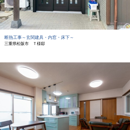
断熱工事～玄関建具・内窓・床下～
三重県松阪市 Ｔ様邸