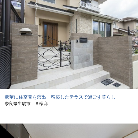
豪華に住空間を演出―増築したテラスで過ごす暮らし―
奈良県生駒市 Ｓ様邸