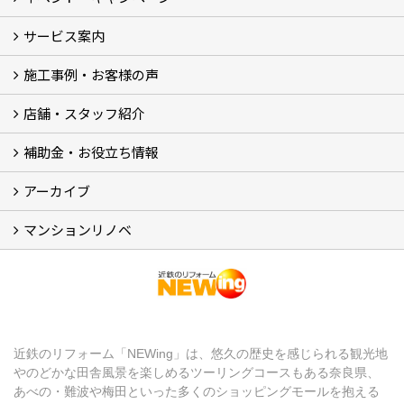
サービス案内
最新のイベント・キャンペーン情報
過去のイベント・キャンペーン
施工事例・お客様の声
リフォームメニュー (17)
マンションリノベ
外壁塗装リフォーム
防音室リフォーム
近鉄不動産のドッグリフォーム by K・DogSpa
住まいの無料点検
リフォームの流れ
リフォーム成功のQ＆A
保証とアフターサービス
私たちが大切にしていること
安心のリフォーム体制
施工担当者の想い
多種多様なニーズに応える提案力
店舗・スタッフ紹介
施工事例集
ビフォーアフター集
お客様の声
補助金・お役立ち情報
店舗 (12)
スタッフ
Googleクチコミ評価
近鉄のリフォーム NEWing (2)
アーカイブ
補助金・税制 (3)
コラム
ＳＮＳ
マンションリノベ
【アーカイブ】近鉄の健康コラム（全9回） (10)
【アーカイブ】住まいのお役立ち情報（全10回） (11)
マンションリノベ
近鉄のリフォーム「NEWing」は、悠久の歴史を感じられる観光地
やのどかな田舎風景を楽しめるツーリングコースもある奈良県、
あべの・難波や梅田といった多くのショッピングモールを抱える