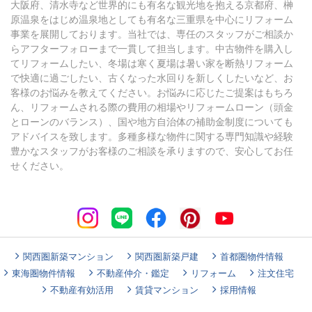
大阪府、清水寺など世界的にも有名な観光地を抱える京都府、榊
原温泉をはじめ温泉地としても有名な三重県を中心にリフォーム
事業を展開しております。当社では、専任のスタッフがご相談か
らアフターフォローまで一貫して担当します。中古物件を購入し
てリフォームしたい、冬場は寒く夏場は暑い家を断熱リフォーム
で快適に過ごしたい、古くなった水回りを新しくしたいなど、お
客様のお悩みを教えてください。お悩みに応じたご提案はもちろ
ん、リフォームされる際の費用の相場やリフォームローン（頭金
とローンのバランス）、国や地方自治体の補助金制度についても
アドバイスを致します。多種多様な物件に関する専門知識や経験
豊かなスタッフがお客様のご相談を承りますので、安心してお任
せください。
関西圏新築マンション
関西圏新築戸建
首都圏物件情報
東海圏物件情報
不動産仲介・鑑定
リフォーム
注文住宅
不動産有効活用
賃貸マンション
採用情報