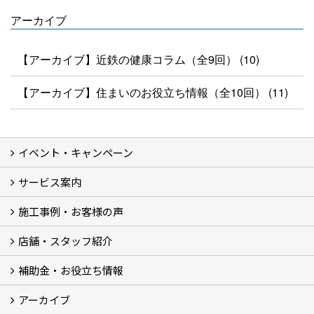
アーカイブ
【アーカイブ】近鉄の健康コラム（全9回） (10)
【アーカイブ】住まいのお役立ち情報（全10回） (11)
イベント・キャンペーン
最新のイベント・キャンペーン情報
過去のイベント・キャンペーン
サービス案内
リフォームメニュー (17)
マンションリノベ
外壁塗装リフォーム
防音室リフォーム
近鉄不動産のドッグリフォーム by K・DogSpa
住まいの無料点検
リフォームの流れ
リフォーム成功のQ＆A
保証とアフターサービス
私たちが大切にしていること
安心のリフォーム体制
施工担当者の想い
多種多様なニーズに応える提案力
施工事例・お客様の声
施工事例集
ビフォーアフター集
お客様の声
店舗・スタッフ紹介
店舗 (12)
スタッフ
Googleクチコミ評価
近鉄のリフォーム NEWing (2)
補助金・お役立ち情報
補助金・税制 (3)
コラム
ＳＮＳ
アーカイブ