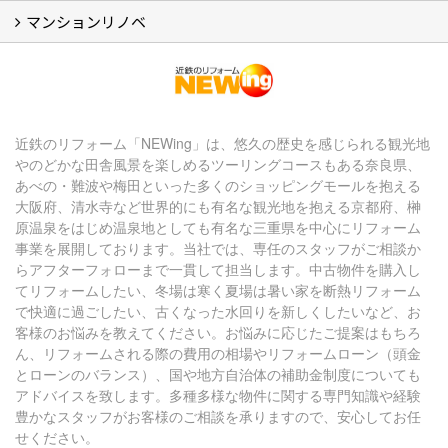
【アーカイブ】近鉄の健康コラム（全9回） (10)
【アーカイブ】住まいのお役立ち情報（全10回） (11)
マンションリノベ
マンションリノベ
近鉄のリフォーム「NEWing」は、悠久の歴史を感じられる観光地
やのどかな田舎風景を楽しめるツーリングコースもある奈良県、
あべの・難波や梅田といった多くのショッピングモールを抱える
大阪府、清水寺など世界的にも有名な観光地を抱える京都府、榊
原温泉をはじめ温泉地としても有名な三重県を中心にリフォーム
事業を展開しております。当社では、専任のスタッフがご相談か
らアフターフォローまで一貫して担当します。中古物件を購入し
てリフォームしたい、冬場は寒く夏場は暑い家を断熱リフォーム
で快適に過ごしたい、古くなった水回りを新しくしたいなど、お
客様のお悩みを教えてください。お悩みに応じたご提案はもちろ
ん、リフォームされる際の費用の相場やリフォームローン（頭金
とローンのバランス）、国や地方自治体の補助金制度についても
アドバイスを致します。多種多様な物件に関する専門知識や経験
豊かなスタッフがお客様のご相談を承りますので、安心してお任
せください。