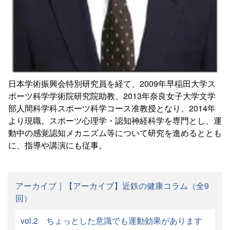
中田大貴先生
奈良女子大学 研究院生活環境科学系スポーツ健康科学領
域 准教授 博士（理学）
日本学術振興会特別研究員を経て、2009年早稲田大学ス
ポーツ科学学術院研究院助教、2013年奈良女子大学文学
部人間科学科スポーツ科学コース准教授となり、2014年
より現職。スポーツ心理学・認知神経科学を専門とし、運
動中の感覚認知メカニズム等について研究を進めるととも
に、指導や講演にも従事。
アーカイブ｜【アーカイブ】近鉄の健康コラム（全9
回）
vol.2 ちょっとした意識でも運動効果があります