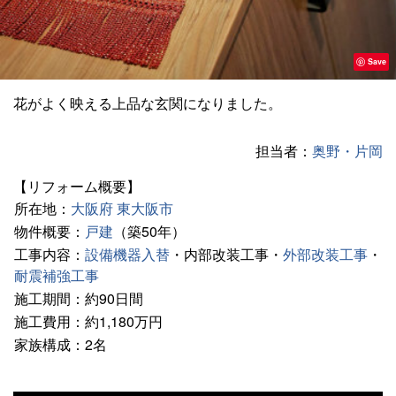
Save
花がよく映える上品な玄関になりました。
担当者：
奥野
・
片岡
【リフォーム概要】
所在地：
大阪府
東大阪市
物件概要：
戸建
（築50年）
工事内容：
設備機器入替
・内部改装工事・
外部改装工事
・
耐震補強工事
施工期間：約90日間
施工費用：約1,180万円
家族構成：2名