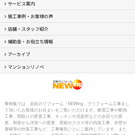
最新のイベント・キャンペーン情報
過去のイベント・キャンペーン
サービス案内
リフォームメニュー (17)
マンションリノベ
外壁塗装リフォーム
防音室リフォーム
近鉄不動産のドッグリフォーム by K・DogSpa
住まいの無料点検
リフォームの流れ
リフォーム成功のQ＆A
保証とアフターサービス
私たちが大切にしていること
安心のリフォーム体制
施工担当者の想い
多種多様なニーズに応える提案力
施工事例・お客様の声
施工事例集
ビフォーアフター集
お客様の声
店舗・スタッフ紹介
店舗 (12)
スタッフ
Googleクチコミ評価
近鉄のリフォーム NEWing (2)
補助金・お役立ち情報
補助金・税制 (3)
コラム
ＳＮＳ
アーカイブ
【アーカイブ】近鉄の健康コラム（全9回） (10)
【アーカイブ】住まいのお役立ち情報（全10回） (11)
マンションリノベ
マンションリノベ
事例集では、近鉄のリフォーム「NEWing」でリフォーム工事をし
て頂いたお客様のお住まいをご覧いただけます。耐震工事や断熱
工事、間取りの変更工事、キッチンや洗面所などの水回りの変
更、和室から洋室への変更、壁紙やクロス等の内装工事、外壁や
屋根等の外装工事など、工事種別ごとにご案内しています。また