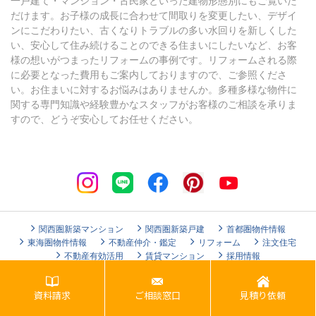
一戸建て・マンション・古民家といった建物形態別にもご覧いた
だけます。お子様の成長に合わせて間取りを変更したい、デザイ
ンにこだわりたい、古くなりトラブルの多い水回りを新しくした
い、安心して住み続けることのできる住まいにしたいなど、お客
様の想いがつまったリフォームの事例です。リフォームされる際
に必要となった費用もご案内しておりますので、ご参照くださ
い。お住まいに対するお悩みはありませんか。多種多様な物件に
関する専門知識や経験豊かなスタッフがお客様のご相談を承りま
すので、どうぞ安心してお任せください。
関西圏新築マンション
関西圏新築戸建
首都圏物件情報
東海圏物件情報
不動産仲介・鑑定
リフォーム
注文住宅
不動産有効活用
賃貸マンション
採用情報
資料請求
ご相談窓口
見積り依頼