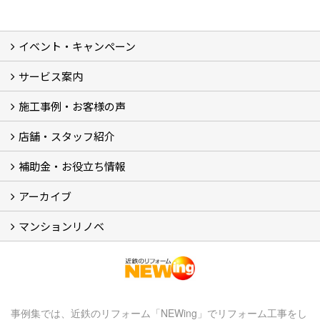
イベント・キャンペーン
最新のイベント・キャンペーン情報
過去のイベント・キャンペーン
サービス案内
リフォームメニュー (17)
マンションリノベ
外壁塗装リフォーム
防音室リフォーム
近鉄不動産のドッグリフォーム by K・DogSpa
住まいの無料点検
リフォームの流れ
リフォーム成功のQ＆A
保証とアフターサービス
私たちが大切にしていること
安心のリフォーム体制
施工担当者の想い
多種多様なニーズに応える提案力
施工事例・お客様の声
施工事例集
ビフォーアフター集
お客様の声
店舗・スタッフ紹介
店舗 (12)
スタッフ
Googleクチコミ評価
近鉄のリフォーム NEWing (2)
補助金・お役立ち情報
補助金・税制 (3)
コラム
ＳＮＳ
アーカイブ
【アーカイブ】近鉄の健康コラム（全9回） (10)
【アーカイブ】住まいのお役立ち情報（全10回） (11)
マンションリノベ
マンションリノベ
事例集では、近鉄のリフォーム「NEWing」でリフォーム工事をし