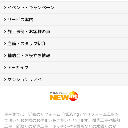
イベント・キャンペーン
最新のイベント・キャンペーン情報
過去のイベント・キャンペーン
サービス案内
リフォームメニュー (17)
マンションリノベ
外壁塗装リフォーム
防音室リフォーム
近鉄不動産のドッグリフォーム by K・DogSpa
住まいの無料点検
リフォームの流れ
リフォーム成功のQ＆A
保証とアフターサービス
私たちが大切にしていること
安心のリフォーム体制
施工担当者の想い
多種多様なニーズに応える提案力
施工事例・お客様の声
施工事例集
ビフォーアフター集
お客様の声
店舗・スタッフ紹介
店舗 (12)
スタッフ
Googleクチコミ評価
近鉄のリフォーム NEWing (2)
補助金・お役立ち情報
補助金・税制 (3)
コラム
ＳＮＳ
アーカイブ
【アーカイブ】近鉄の健康コラム（全9回） (10)
【アーカイブ】住まいのお役立ち情報（全10回） (11)
マンションリノベ
マンションリノベ
事例集では、近鉄のリフォーム「NEWing」でリフォーム工事をし
て頂いたお客様のお住まいをご覧いただけます。耐震工事や断熱
工事、間取りの変更工事、キッチンや洗面所などの水回りの変