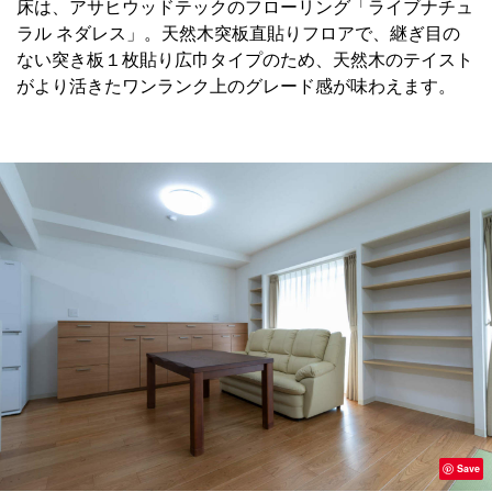
床は、アサヒウッドテックのフローリング「ライブナチュ
ラル ネダレス」。天然木突板直貼りフロアで、継ぎ目の
ない突き板１枚貼り広巾タイプのため、天然木のテイスト
がより活きたワンランク上のグレード感が味わえます。
Save