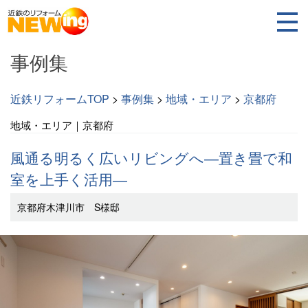
事例集
近鉄リフォームTOP
>
事例集
>
地域・エリア
>
京都府
地域・エリア｜京都府
風通る明るく広いリビングへ―置き畳で和
室を上手く活用―
京都府木津川市 S様邸