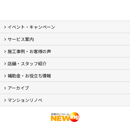
イベント・キャンペーン
最新のイベント・キャンペーン情報
過去のイベント・キャンペーン
サービス案内
リフォームメニュー (17)
マンションリノベ
外壁塗装リフォーム
防音室リフォーム
近鉄不動産のドッグリフォーム by K・DogSpa
住まいの無料点検
リフォームの流れ
リフォーム成功のQ＆A
保証とアフターサービス
私たちが大切にしていること
安心のリフォーム体制
施工担当者の想い
多種多様なニーズに応える提案力
施工事例・お客様の声
施工事例集
ビフォーアフター集
お客様の声
店舗・スタッフ紹介
店舗 (12)
スタッフ
Googleクチコミ評価
近鉄のリフォーム NEWing (2)
補助金・お役立ち情報
補助金・税制 (3)
コラム
ＳＮＳ
アーカイブ
【アーカイブ】近鉄の健康コラム（全9回） (10)
【アーカイブ】住まいのお役立ち情報（全10回） (11)
マンションリノベ
マンションリノベ