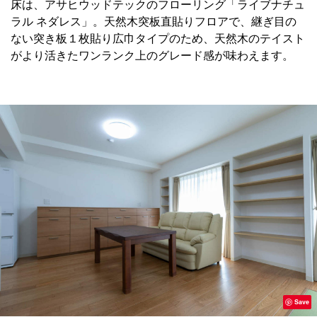
床は、アサヒウッドテックのフローリング「ライブナチュ
ラル ネダレス」。天然木突板直貼りフロアで、継ぎ目の
ない突き板１枚貼り広巾タイプのため、天然木のテイスト
がより活きたワンランク上のグレード感が味わえます。
Save