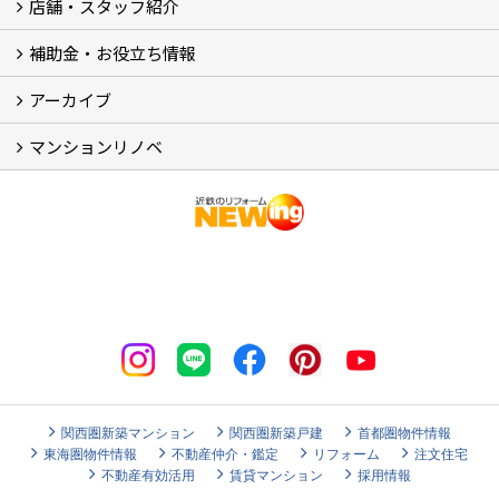
施工事例集
ビフォーアフター集
お客様の声
店舗・スタッフ紹介
店舗 (12)
スタッフ
Googleクチコミ評価
近鉄のリフォーム NEWing (2)
補助金・お役立ち情報
補助金・税制 (3)
コラム
ＳＮＳ
アーカイブ
【アーカイブ】近鉄の健康コラム（全9回） (10)
【アーカイブ】住まいのお役立ち情報（全10回） (11)
マンションリノベ
マンションリノベ
関西圏新築マンション
関西圏新築戸建
首都圏物件情報
東海圏物件情報
不動産仲介・鑑定
リフォーム
注文住宅
不動産有効活用
賃貸マンション
採用情報