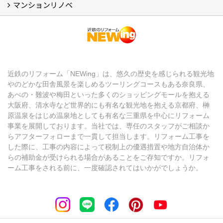
マンションリノベ
【アーカイブ】近鉄の健康コラム（全9回） (10)
【アーカイブ】住まいのお役立ち情報（全10回） (11)
マンションリノベ
近鉄のリフォーム「NEWing」は、悠久の歴史を感じられる観光地
やのどかな田舎風景を楽しめるツーリングコースもある奈良県、
あべの・難波や梅田といった多くのショッピングモールを抱える
大阪府、清水寺など世界的にも有名な観光地を抱える京都府、榊
原温泉をはじめ温泉地としても有名な三重県を中心にリフォーム
事業を展開しております。当社では、専任のスタッフがご相談か
らアフターフォローまで一貫して担当します。リフォーム工事を
した際に、工事の内容によって税制上の優遇措置や地方自治体か
らの補助金が受けられる場合があることをご存知ですか。リフォ
ーム工事をされる前に、一度確認されてはいかがでしょうか。