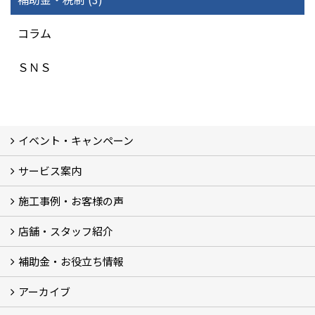
コラム
ＳＮＳ
イベント・キャンペーン
サービス案内
最新のイベント・キャンペーン情報
過去のイベント・キャンペーン
施工事例・お客様の声
リフォームメニュー (17)
マンションリノベ
外壁塗装リフォーム
防音室リフォーム
近鉄不動産のドッグリフォーム by K・DogSpa
住まいの無料点検
リフォームの流れ
リフォーム成功のQ＆A
保証とアフターサービス
私たちが大切にしていること
安心のリフォーム体制
施工担当者の想い
多種多様なニーズに応える提案力
店舗・スタッフ紹介
施工事例集
ビフォーアフター集
お客様の声
補助金・お役立ち情報
店舗 (12)
スタッフ
Googleクチコミ評価
近鉄のリフォーム NEWing (2)
アーカイブ
補助金・税制 (3)
コラム
ＳＮＳ