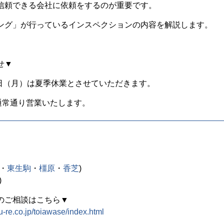
信頼できる会社に依頼をするのが重要です。
ング」が行っているインスペクションの内容を解説します。
せ▼
6日（月）は夏季休業とさせていただきます。
通常通り営業いたします。
・
東生駒
・
橿原
・
香芝
)
)
のご相談はこちら▼
su-re.co.jp/toiawase/index.html