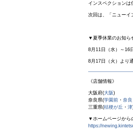
インスペクションは
次回は、「ニューイ
▼夏季休業のお知ら
8月11日（水）～1
8月17日（火）より
《店舗情報》
大阪府(
大阪
)
奈良県(
学園前
・
奈良
三重県(
桔梗が丘
・
津
▼ホームページから
https://newing.kintet