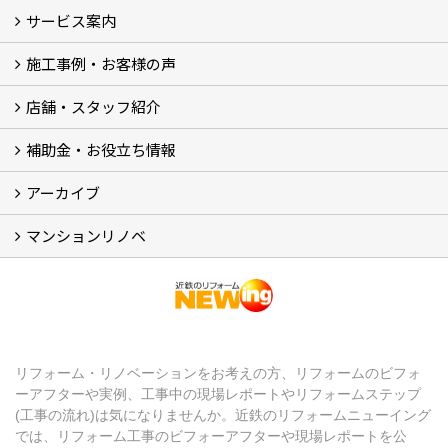
サービス案内
最新のイベント・キャンペーン情報
過去のイベント・キャンペーン
施工事例・お客様の声
リフォームメニュー (17)
マンションリノベ
外壁塗装リフォーム
防音室リフォーム
近鉄不動産のドッグリフォーム by K・DogSpa
住まいの無料点検
リフォームの流れ
リフォーム成功のQ＆A
保証とアフターサービス
私たちが大切にしていること
安心のリフォーム体制
施工担当者の想い
多種多様なニーズに応える提案力
店舗・スタッフ紹介
施工事例集
ビフォーアフター集
お客様の声
補助金・お役立ち情報
店舗 (12)
スタッフ
Googleクチコミ評価
近鉄のリフォーム NEWing (2)
アーカイブ
補助金・税制 (3)
コラム
ＳＮＳ
マンションリノベ
【アーカイブ】近鉄の健康コラム（全9回） (10)
【アーカイブ】住まいのお役立ち情報（全10回） (11)
マンションリノベ
リフォーム・リノベーションをお考えの方、リフォームのビフォ
ーアフターや実例、工事中の現場レポートやリフォームステップ
(工事の流れ)は気になりませんか。近鉄のリフォームニューイング
では、リフォーム工事のビフォーアフターや現場レポートを公