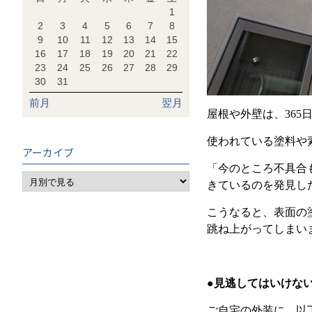
1
2
3
4
5
6
7
8
9
10
11
12
13
14
15
16
17
18
19
20
21
22
23
24
25
26
27
28
29
30
31
前月
翌月
屋根や外壁は、
365
使われている塗料や
アーカイブ
「今のところ不具合
きているのを発見し
こうなると、表面の
跳ね上がってしまい
●見逃してはいけな
ご自宅の外装に、以