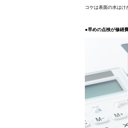
コケは表面の水はけ
●
早めの点検が修繕