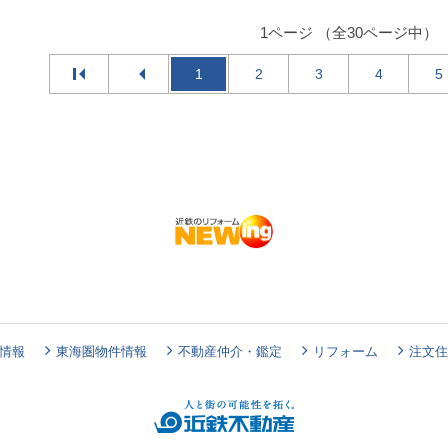
1ページ （全30ページ中）
1
2
3
4
5
情報
東海圏物件情報
不動産仲介・鑑定
リフォーム
注文住