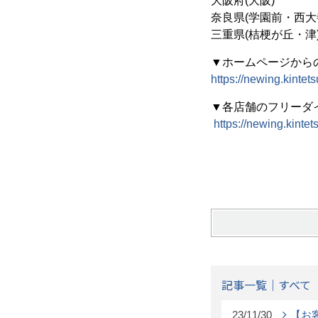
大阪府(大阪)
奈良県(学園前・西
三重県(桔梗が丘・津
▼ホームページから
https://newing.kintet
▼各店舗のフリーダ
https://newing.kint
記事一覧｜すべて
23/11/30
【お