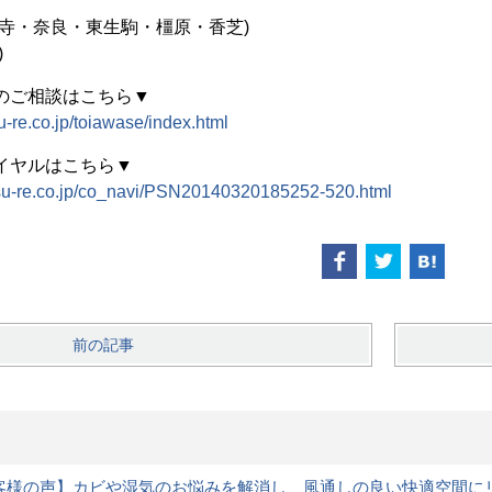
大寺・奈良・東生駒・橿原・香芝)
)
のご相談はこちら▼
su-re.co.jp/toiawase/index.html
イヤルはこちら▼
etsu-re.co.jp/co_navi/PSN20140320185252-520.html
前の記事
客様の声】カビや湿気のお悩みを解消し、風通しの良い快適空間に