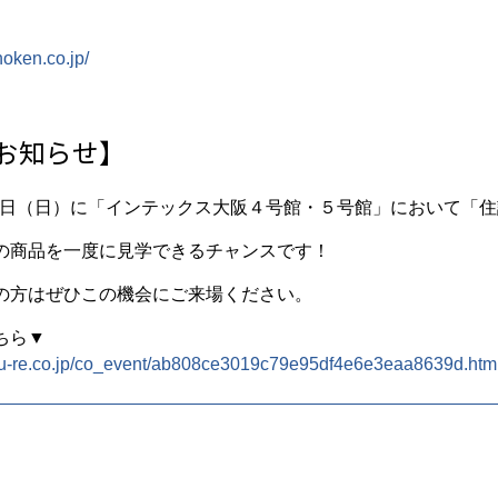
hoken.co.jp/
お知らせ】
12日（日）に「インテックス大阪４号館・５号館」において「住
の商品を一度に見学できるチャンスです！
の方はぜひこの機会にご来場ください。
ちら▼
etsu-re.co.jp/co_event/ab808ce3019c79e95df4e6e3eaa8639d.htm