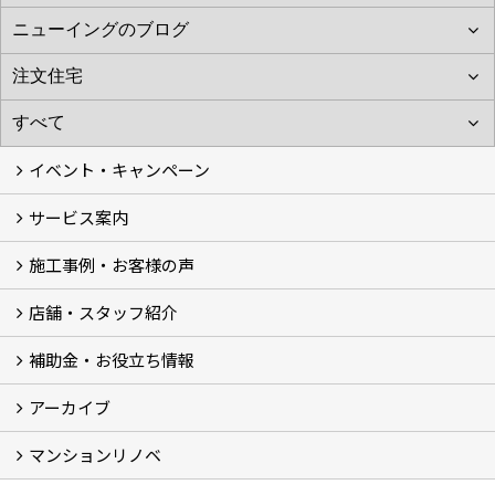
イベント・キャンペーン
サービス案内
最新のイベント・キャンペーン情報
過去のイベント・キャンペーン
施工事例・お客様の声
リフォームメニュー (17)
マンションリノベ
外壁塗装リフォーム
防音室リフォーム
近鉄不動産のドッグリフォーム by K・DogSpa
住まいの無料点検
リフォームの流れ
リフォーム成功のQ＆A
保証とアフターサービス
私たちが大切にしていること
安心のリフォーム体制
施工担当者の想い
多種多様なニーズに応える提案力
店舗・スタッフ紹介
施工事例集
ビフォーアフター集
お客様の声
補助金・お役立ち情報
店舗 (12)
スタッフ
Googleクチコミ評価
近鉄のリフォーム NEWing (2)
アーカイブ
補助金・税制 (3)
コラム
ＳＮＳ
マンションリノベ
【アーカイブ】近鉄の健康コラム（全9回） (10)
【アーカイブ】住まいのお役立ち情報（全10回） (11)