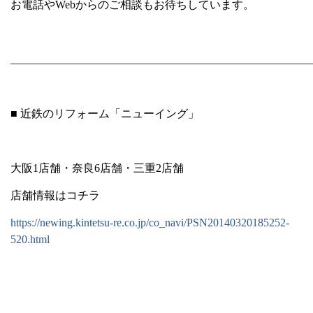
お電話や
Web
からのご相談もお待ちしています。
______________________________________________________
■ 近鉄のリフォーム「ニューイング」
大阪
1
店舗・奈良
6
店舗・三重
2
店舗
店舗情報はコチラ
https://newing.kintetsu-re.co.jp/co_navi/PSN20140320185252-
520.html