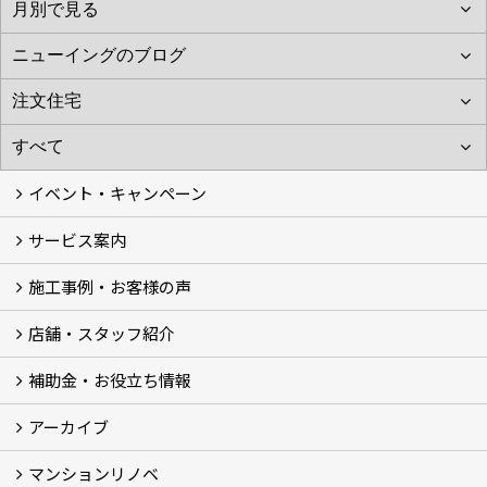
イベント・キャンペーン
サービス案内
最新のイベント・キャンペーン情報
過去のイベント・キャンペーン
施工事例・お客様の声
リフォームメニュー (17)
マンションリノベ
外壁塗装リフォーム
防音室リフォーム
近鉄不動産のドッグリフォーム by K・DogSpa
住まいの無料点検
リフォームの流れ
リフォーム成功のQ＆A
保証とアフターサービス
私たちが大切にしていること
安心のリフォーム体制
施工担当者の想い
多種多様なニーズに応える提案力
店舗・スタッフ紹介
施工事例集
ビフォーアフター集
お客様の声
補助金・お役立ち情報
店舗 (12)
スタッフ
Googleクチコミ評価
近鉄のリフォーム NEWing (2)
アーカイブ
補助金・税制 (3)
コラム
ＳＮＳ
マンションリノベ
【アーカイブ】近鉄の健康コラム（全9回） (10)
【アーカイブ】住まいのお役立ち情報（全10回） (11)