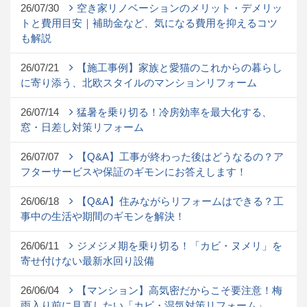
26/07/30
空き家リノベーションのメリット・デメリッ
トと費用目安｜補助金など、気になる費用を抑えるコツ
も解説
26/07/21
【施工事例】家族と愛猫のこれからの暮らし
に寄り添う、北欧スタイルのマンションリフォーム
26/07/14
猛暑を乗り切る！冷房効率を最大化する、
窓・日差し対策リフォーム
26/07/07
【Q&A】工事が終わった後はどうなるの？ア
フターサービスや保証のギモンにお答えします！
26/06/18
【Q&A】住みながらリフォームはできる？工
事中の生活や期間のギモンを解決！
26/06/11
ジメジメ期を乗り切る！「カビ・ヌメリ」を
寄せ付けない最新水回り設備
26/06/04
【マンション】高気密だからこそ要注意！梅
雨入り前に見直したい「カビ・湿気対策リフォーム」