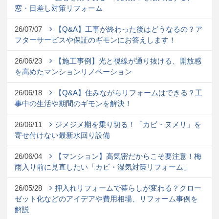
窓・日差し対策リフォーム
26/07/07
【Q&A】工事が終わった後はどうなるの？ア
フターサービスや保証のギモンにお答えします！
26/06/23
【施工事例】光と視線が通り抜ける、開放感
を高めたマンションリノベーション
26/06/18
【Q&A】住みながらリフォームはできる？工
事中の生活や期間のギモンを解決！
26/06/11
ジメジメ期を乗り切る！「カビ・ヌメリ」を
寄せ付けない最新水回り設備
26/06/04
【マンション】高気密だからこそ要注意！梅
雨入り前に見直したい「カビ・湿気対策リフォーム」
26/05/28
押入れリフォームで暮らしが変わる？クロー
ゼット化などのアイデアや費用相場、リフォーム事例を
解説