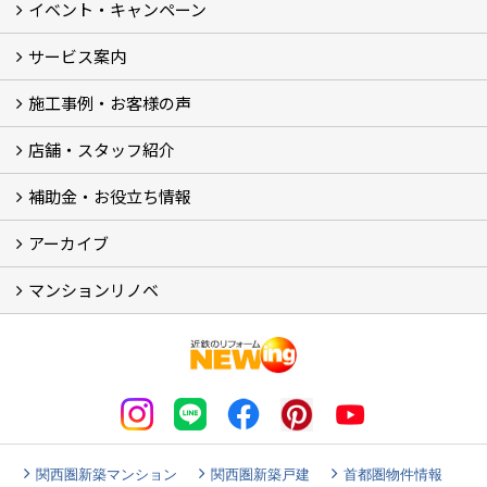
イベント・キャンペーン
サービス案内
最新のイベント・キャンペーン情報
過去のイベント・キャンペーン
施工事例・お客様の声
リフォームメニュー (17)
マンションリノベ
外壁塗装リフォーム
防音室リフォーム
近鉄不動産のドッグリフォーム by K・DogSpa
住まいの無料点検
リフォームの流れ
リフォーム成功のQ＆A
保証とアフターサービス
私たちが大切にしていること
安心のリフォーム体制
施工担当者の想い
多種多様なニーズに応える提案力
店舗・スタッフ紹介
施工事例集
ビフォーアフター集
お客様の声
補助金・お役立ち情報
店舗 (12)
スタッフ
Googleクチコミ評価
近鉄のリフォーム NEWing (2)
アーカイブ
補助金・税制 (3)
コラム
ＳＮＳ
マンションリノベ
【アーカイブ】近鉄の健康コラム（全9回） (10)
【アーカイブ】住まいのお役立ち情報（全10回） (11)
マンションリノベ
関西圏新築マンション
関西圏新築戸建
首都圏物件情報