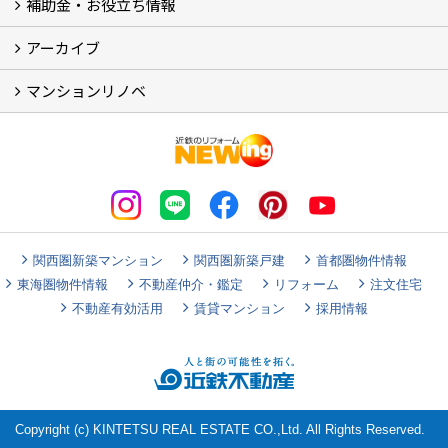
補助金・お役立ち情報
店舗 (12)
スタッフ
Googleクチコミ評価
近鉄のリフォーム NEWing (2)
アーカイブ
補助金・税制 (3)
コラム
ＳＮＳ
マンションリノベ
【アーカイブ】近鉄の健康コラム（全9回） (10)
【アーカイブ】住まいのお役立ち情報（全10回） (11)
マンションリノベ
関西圏新築マンション
関西圏新築戸建
首都圏物件情報
東海圏物件情報
不動産仲介・鑑定
リフォーム
注文住宅
不動産有効活用
賃貸マンション
採用情報
Copyright (c) KINTETSU REAL ESTATE CO.,Ltd. All Rights Reserved.