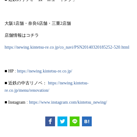
大阪
1
店舗・奈良
6
店舗・三重
2
店舗
店舗情報はコチラ
https://newing.kintetsu-re.co.jp/co_navi/PSN20140320185252-520.html
■
HP :
https://newing.kintetsu-re.co.jp/
■ 近鉄の中古リノベ：
https://newing.kintetsu-
re.co.jp/menu/renovation/
■ Instagram :
https://www.instagram.com/kintetsu_newing/