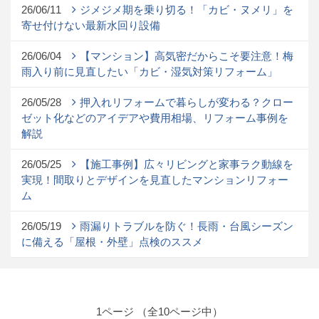
26/06/11
ジメジメ期を乗り切る！「カビ・ヌメリ」を
寄せ付けない最新水回り設備
26/06/04
【マンション】高気密だからこそ要注意！梅
雨入り前に見直したい「カビ・湿気対策リフォーム」
26/05/28
押入れリフォームで暮らしが変わる？クロー
ゼット化などのアイデアや費用相場、リフォーム事例を
解説
26/05/25
【施工事例】広々リビングと家事ラク動線を
実現！間取りとデザインを見直したマンションリフォー
ム
26/05/19
雨漏りトラブルを防ぐ！長雨・台風シーズン
に備える「屋根・外壁」点検のススメ
1ページ （全10ページ中）