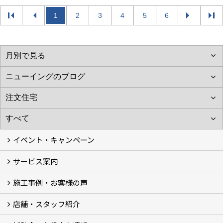
1
2
3
4
5
6
イベント・キャンペーン
サービス案内
最新のイベント・キャンペーン情報
過去のイベント・キャンペーン
施工事例・お客様の声
リフォームメニュー (17)
マンションリノベ
外壁塗装リフォーム
防音室リフォーム
近鉄不動産のドッグリフォーム by K・DogSpa
住まいの無料点検
リフォームの流れ
リフォーム成功のQ＆A
保証とアフターサービス
私たちが大切にしていること
安心のリフォーム体制
施工担当者の想い
多種多様なニーズに応える提案力
店舗・スタッフ紹介
施工事例集
ビフォーアフター集
お客様の声