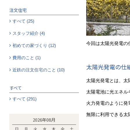
注文住宅
すべて (25)
スタッフ紹介 (4)
今回は太陽光発電の
初めての家づくり (12)
費用のこと (1)
太陽光発電の仕
近鉄の注文住宅のこと (10)
太陽光発電とは、太
すべて
太陽電池に光エネル
すべて (291)
火力発電のように発
無限に利用できる太
2026年08月
日
月
火
水
木
金
土