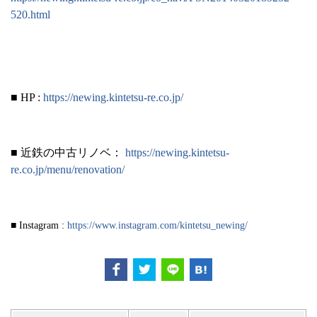
520.html
■
HP :
https://newing.kintetsu-re.co.jp/
■ 近鉄の中古リノベ：
https://newing.kintetsu-
re.co.jp/menu/renovation/
■
Instagram :
https://www.instagram.com/kintetsu_newing/