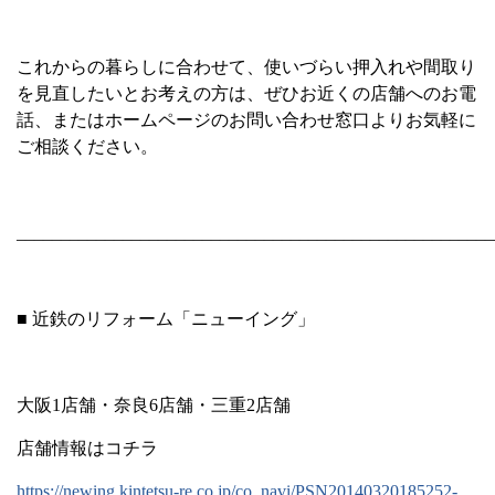
これからの暮らしに合わせて、使いづらい押入れや間取り
を見直したいとお考えの方は、ぜひお近くの店舗へのお電
話、またはホームページのお問い合わせ窓口よりお気軽に
ご相談ください。
______________________________________________________
■ 近鉄のリフォーム「ニューイング」
大阪
1
店舗・奈良
6
店舗・三重
2
店舗
店舗情報はコチラ
https://newing.kintetsu-re.co.jp/co_navi/PSN20140320185252-