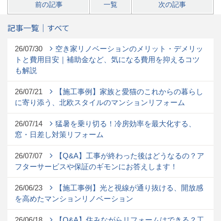
前の記事
一覧
次の記事
記事一覧｜すべて
26/07/30
空き家リノベーションのメリット・デメリッ
トと費用目安｜補助金など、気になる費用を抑えるコツ
も解説
26/07/21
【施工事例】家族と愛猫のこれからの暮らし
に寄り添う、北欧スタイルのマンションリフォーム
26/07/14
猛暑を乗り切る！冷房効率を最大化する、
窓・日差し対策リフォーム
26/07/07
【Q&A】工事が終わった後はどうなるの？ア
フターサービスや保証のギモンにお答えします！
26/06/23
【施工事例】光と視線が通り抜ける、開放感
を高めたマンションリノベーション
26/06/18
【Q&A】住みながらリフォームはできる？工