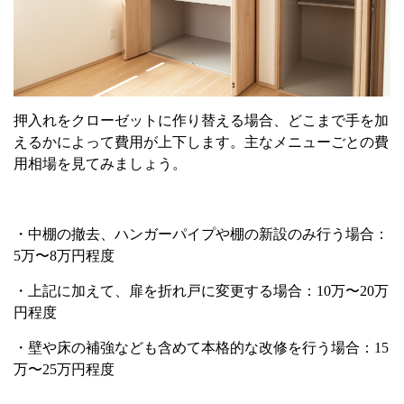
押入れをクローゼットに作り替える場合、どこまで手を加
えるかによって費用が上下します。主なメニューごとの費
用相場を見てみましょう。
・中棚の撤去、ハンガーパイプや棚の新設のみ行う場合：
5
万〜
8
万円程度
・上記に加えて、扉を折れ戸に変更する場合：
10
万〜
20
万
円程度
・壁や床の補強なども含めて本格的な改修を行う場合：
15
万〜
25
万円程度