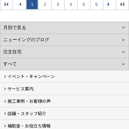
1
2
3
4
5
6
イベント・キャンペーン
サービス案内
最新のイベント・キャンペーン情報
過去のイベント・キャンペーン
施工事例・お客様の声
リフォームメニュー (17)
マンションリノベ
外壁塗装リフォーム
防音室リフォーム
近鉄不動産のドッグリフォーム by K・DogSpa
住まいの無料点検
リフォームの流れ
リフォーム成功のQ＆A
保証とアフターサービス
私たちが大切にしていること
安心のリフォーム体制
施工担当者の想い
多種多様なニーズに応える提案力
店舗・スタッフ紹介
施工事例集
ビフォーアフター集
お客様の声
補助金・お役立ち情報
店舗 (12)
スタッフ
Googleクチコミ評価
近鉄のリフォーム NEWing (2)