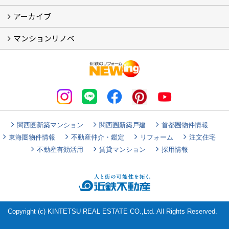
アーカイブ
補助金・税制 (3)
コラム
ＳＮＳ
マンションリノベ
【アーカイブ】近鉄の健康コラム（全9回） (10)
【アーカイブ】住まいのお役立ち情報（全10回） (11)
マンションリノベ
関西圏新築マンション
関西圏新築戸建
首都圏物件情報
東海圏物件情報
不動産仲介・鑑定
リフォーム
注文住宅
不動産有効活用
賃貸マンション
採用情報
Copyright (c) KINTETSU REAL ESTATE CO.,Ltd. All Rights Reserved.