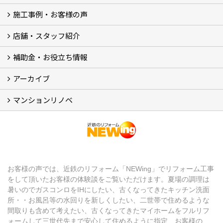
施工事例・お客様の声
リフォームメニュー (17)
マンションリノベ
外壁塗装リフォーム
防音室リフォーム
近鉄不動産のドッグリフォーム by K・DogSpa
住まいの無料点検
リフォームの流れ
リフォーム成功のQ＆A
保証とアフターサービス
私たちが大切にしていること
安心のリフォーム体制
施工担当者の想い
多種多様なニーズに応える提案力
店舗・スタッフ紹介
施工事例集
ビフォーアフター集
お客様の声
補助金・お役立ち情報
店舗 (12)
スタッフ
Googleクチコミ評価
近鉄のリフォーム NEWing (2)
アーカイブ
補助金・税制 (3)
コラム
ＳＮＳ
マンションリノベ
【アーカイブ】近鉄の健康コラム（全9回） (10)
【アーカイブ】住まいのお役立ち情報（全10回） (11)
マンションリノベ
お客様の声では、近鉄のリフォーム「NEWing」でリフォーム工事
をして頂いたお客様の体験談をご覧いただけます。夏場の調理は
暑いのでガスコンロをIHにしたい、古くなってきたキッチン洗面
所・・お風呂等の水回りを新しくしたい、二世帯で住めるような
間取りも含めて考えたい、古くなってきたマイホームをフルリフ
ォームして三世代先まで安心して住めるように指定、お客様の