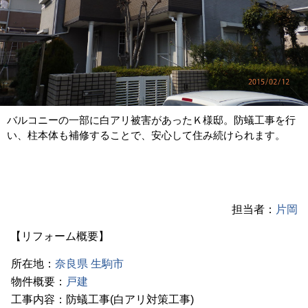
バルコニーの一部に白アリ被害があったＫ様邸。防蟻工事を行
い、柱本体も補修することで、安心して住み続けられます。
担当者：
片岡
【リフォーム概要】
所在地：
奈良県
生駒市
物件概要：
戸建
工事内容：防蟻工事(白アリ対策工事)