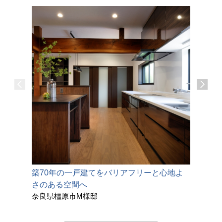
築70年の一戸建てをバリアフリーと心地よ
築40年
さのある空間へ
猫と暮ら
奈良県橿原市M様邸
奈良県奈