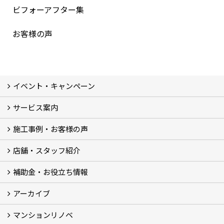
ビフォーアフター集
お客様の声
イベント・キャンペーン
サービス案内
最新のイベント・キャンペーン情報
過去のイベント・キャンペーン
施工事例・お客様の声
リフォームメニュー (17)
マンションリノベ
外壁塗装リフォーム
防音室リフォーム
近鉄不動産のドッグリフォーム by K・DogSpa
住まいの無料点検
リフォームの流れ
リフォーム成功のQ＆A
保証とアフターサービス
私たちが大切にしていること
安心のリフォーム体制
施工担当者の想い
多種多様なニーズに応える提案力
店舗・スタッフ紹介
施工事例集
ビフォーアフター集
お客様の声
補助金・お役立ち情報
店舗 (12)
スタッフ
Googleクチコミ評価
近鉄のリフォーム NEWing (2)
アーカイブ
補助金・税制 (3)
コラム
ＳＮＳ
マンションリノベ
【アーカイブ】近鉄の健康コラム（全9回） (10)
【アーカイブ】住まいのお役立ち情報（全10回） (11)