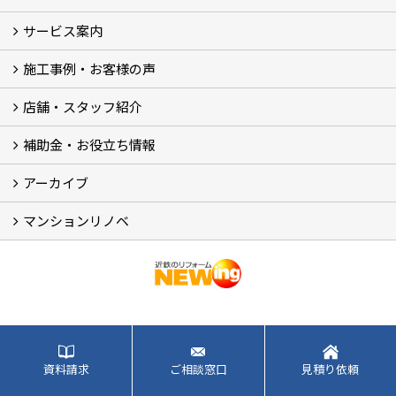
サービス案内
最新のイベント・キャンペーン情報
過去のイベント・キャンペーン
施工事例・お客様の声
リフォームメニュー (17)
マンションリノベ
外壁塗装リフォーム
防音室リフォーム
近鉄不動産のドッグリフォーム by K・DogSpa
住まいの無料点検
リフォームの流れ
リフォーム成功のQ＆A
保証とアフターサービス
私たちが大切にしていること
安心のリフォーム体制
施工担当者の想い
多種多様なニーズに応える提案力
店舗・スタッフ紹介
施工事例集
ビフォーアフター集
お客様の声
補助金・お役立ち情報
店舗 (12)
スタッフ
Googleクチコミ評価
近鉄のリフォーム NEWing (2)
アーカイブ
補助金・税制 (3)
コラム
ＳＮＳ
マンションリノベ
【アーカイブ】近鉄の健康コラム（全9回） (10)
【アーカイブ】住まいのお役立ち情報（全10回） (11)
マンションリノベ
事例集では、近鉄のリフォーム「NEWing」でリフォーム工事をし
て頂いたお客様のお住まいをご覧いただけます。耐震工事や断熱
資料請求
ご相談窓口
見積り依頼
工事、間取りの変更工事、キッチンや洗面所などの水回りの変