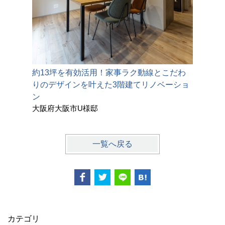
約13坪を有効活用！家事ラク動線とこだわ
愛着のあ
りのデザインを叶えた3階建てリノベーショ
間」にア
鈴鹿市Y
ン
大阪府大阪市U様邸
一覧へ戻る
カテゴリ