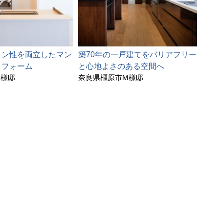
イン性を両立したマン
築70年の一戸建てをバリアフリー
開放
リフォーム
と心地よさのある空間へ
れリ
I様邸
奈良県橿原市M様邸
滋賀