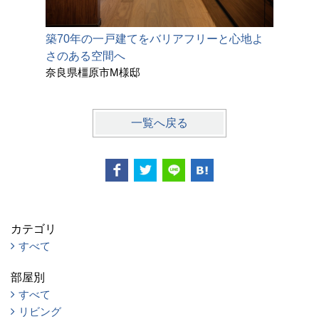
築70年の一戸建てをバリアフリーと心地よ
築40年
さのある空間へ
猫と暮ら
奈良県橿原市M様邸
奈良県奈
一覧へ戻る
カテゴリ
すべて
部屋別
すべて
リビング