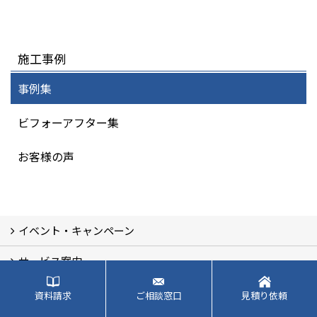
施工事例
事例集
ビフォーアフター集
お客様の声
イベント・キャンペーン
サービス案内
最新のイベント・キャンペーン情報
過去のイベント・キャンペーン
施工事例・お客様の声
リフォームメニュー (17)
マンションリノベ
外壁塗装リフォーム
防音室リフォーム
近鉄不動産のドッグリフォーム by K・DogSpa
住まいの無料点検
リフォームの流れ
リフォーム成功のQ＆A
保証とアフターサービス
私たちが大切にしていること
安心のリフォーム体制
施工担当者の想い
多種多様なニーズに応える提案力
資料請求
ご相談窓口
見積り依頼