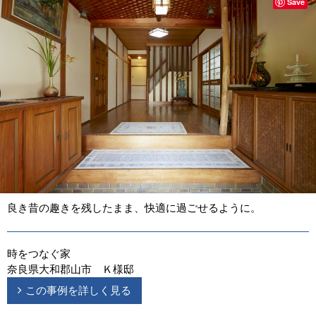
Save
良き昔の趣きを残したまま、快適に過ごせるように。
時をつなぐ家
奈良県大和郡山市 Ｋ様邸
この事例を詳しく見る