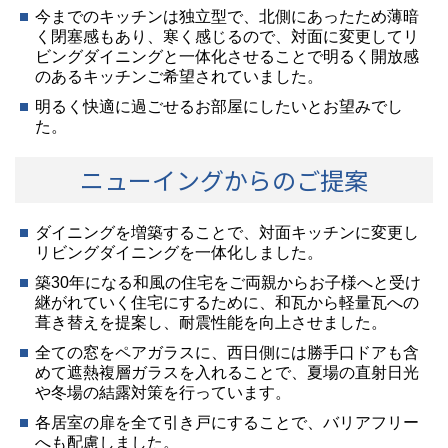
今までのキッチンは独立型で、北側にあったため薄暗
く閉塞感もあり、寒く感じるので、対面に変更してリ
ビングダイニングと一体化させることで明るく開放感
のあるキッチンご希望されていました。
明るく快適に過ごせるお部屋にしたいとお望みでし
た。
ニューイングからのご提案
ダイニングを増築することで、対面キッチンに変更し
リビングダイニングを一体化しました。
築30年になる和風の住宅をご両親からお子様へと受け
継がれていく住宅にするために、和瓦から軽量瓦への
葺き替えを提案し、耐震性能を向上させました。
全ての窓をペアガラスに、西日側には勝手口ドアも含
めて遮熱複層ガラスを入れることで、夏場の直射日光
や冬場の結露対策を行っています。
各居室の扉を全て引き戸にすることで、バリアフリー
へも配慮しました。