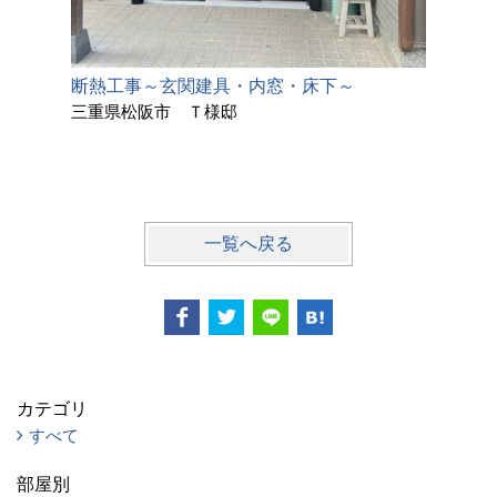
断熱工事～玄関建具・内窓・床下～
困ってい
三重県松阪市 Ｔ様邸
せた間取
規模リフ
京都府木
一覧へ戻る
カテゴリ
すべて
部屋別