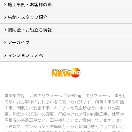
施工事例・お客様の声
リフォームメニュー (17)
マンションリノベ
外壁塗装リフォーム
防音室リフォーム
近鉄不動産のドッグリフォーム by K・DogSpa
住まいの無料点検
リフォームの流れ
リフォーム成功のQ＆A
保証とアフターサービス
私たちが大切にしていること
安心のリフォーム体制
施工担当者の想い
多種多様なニーズに応える提案力
店舗・スタッフ紹介
施工事例集
ビフォーアフター集
お客様の声
補助金・お役立ち情報
店舗 (12)
スタッフ
Googleクチコミ評価
近鉄のリフォーム NEWing (2)
アーカイブ
補助金・税制 (3)
コラム
ＳＮＳ
マンションリノベ
【アーカイブ】近鉄の健康コラム（全9回） (10)
【アーカイブ】住まいのお役立ち情報（全10回） (11)
マンションリノベ
事例集では、近鉄のリフォーム「NEWing」でリフォーム工事をし
て頂いたお客様のお住まいをご覧いただけます。耐震工事や断熱
工事、間取りの変更工事、キッチンや洗面所などの水回りの変
更、和室から洋室への変更、壁紙やクロス等の内装工事、外壁や
屋根等の外装工事など、工事種別ごとにご案内しています。また
一戸建て・マンション・古民家といった建物形態別にもご覧いた