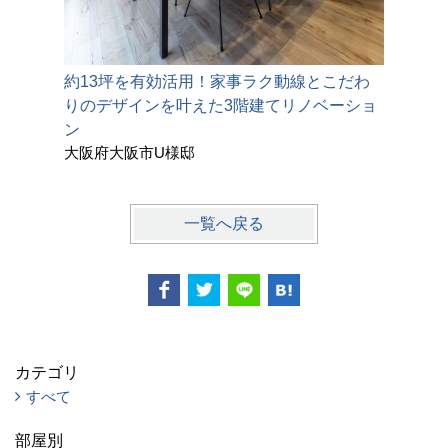
約13坪を有効活用！家事ラク動線とこだわ
愛着のあ
りのデザインを叶えた3階建てリノベーショ
間」にア
鈴鹿市Y
ン
大阪府大阪市U様邸
一覧へ戻る
カテゴリ
すべて
部屋別