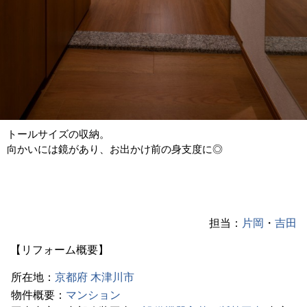
トールサイズの収納。
向かいには鏡があり、お出かけ前の身支度に◎
担当：
片岡
・
吉田
【リフォーム概要】
所在地：
京都府
木津川市
物件概要：
マンション