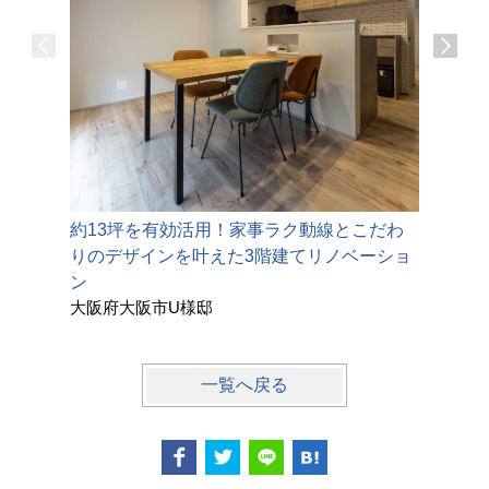
約13坪を有効活用！家事ラク動線とこだわ
愛着のあ
りのデザインを叶えた3階建てリノベーショ
間」にア
鈴鹿市Y
ン
大阪府大阪市U様邸
一覧へ戻る