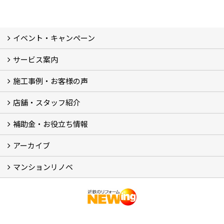
イベント・キャンペーン
サービス案内
最新のイベント・キャンペーン情報
過去のイベント・キャンペーン
施工事例・お客様の声
リフォームメニュー (17)
マンションリノベ
外壁塗装リフォーム
防音室リフォーム
近鉄不動産のドッグリフォーム by K・DogSpa
住まいの無料点検
リフォームの流れ
リフォーム成功のQ＆A
保証とアフターサービス
私たちが大切にしていること
安心のリフォーム体制
施工担当者の想い
多種多様なニーズに応える提案力
店舗・スタッフ紹介
施工事例集
ビフォーアフター集
お客様の声
補助金・お役立ち情報
店舗 (12)
スタッフ
Googleクチコミ評価
近鉄のリフォーム NEWing (2)
アーカイブ
補助金・税制 (3)
コラム
ＳＮＳ
マンションリノベ
【アーカイブ】近鉄の健康コラム（全9回） (10)
【アーカイブ】住まいのお役立ち情報（全10回） (11)
マンションリノベ