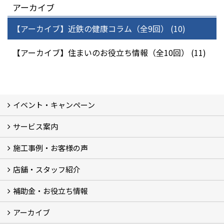
アーカイブ
【アーカイブ】近鉄の健康コラム（全9回） (10)
【アーカイブ】住まいのお役立ち情報（全10回） (11)
イベント・キャンペーン
サービス案内
最新のイベント・キャンペーン情報
過去のイベント・キャンペーン
施工事例・お客様の声
リフォームメニュー (17)
マンションリノベ
外壁塗装リフォーム
防音室リフォーム
近鉄不動産のドッグリフォーム by K・DogSpa
住まいの無料点検
リフォームの流れ
リフォーム成功のQ＆A
保証とアフターサービス
私たちが大切にしていること
安心のリフォーム体制
施工担当者の想い
多種多様なニーズに応える提案力
店舗・スタッフ紹介
施工事例集
ビフォーアフター集
お客様の声
補助金・お役立ち情報
店舗 (12)
スタッフ
Googleクチコミ評価
近鉄のリフォーム NEWing (2)
アーカイブ
補助金・税制 (3)
コラム
ＳＮＳ