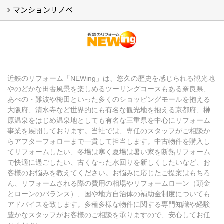
マンションリノベ
【アーカイブ】近鉄の健康コラム（全9回） (10)
【アーカイブ】住まいのお役立ち情報（全10回） (11)
マンションリノベ
近鉄のリフォーム「NEWing」は、悠久の歴史を感じられる観光地
やのどかな田舎風景を楽しめるツーリングコースもある奈良県、
あべの・難波や梅田といった多くのショッピングモールを抱える
大阪府、清水寺など世界的にも有名な観光地を抱える京都府、榊
原温泉をはじめ温泉地としても有名な三重県を中心にリフォーム
事業を展開しております。当社では、専任のスタッフがご相談か
らアフターフォローまで一貫して担当します。中古物件を購入し
てリフォームしたい、冬場は寒く夏場は暑い家を断熱リフォーム
で快適に過ごしたい、古くなった水回りを新しくしたいなど、お
客様のお悩みを教えてください。お悩みに応じたご提案はもちろ
ん、リフォームされる際の費用の相場やリフォームローン（頭金
とローンのバランス）、国や地方自治体の補助金制度についても
アドバイスを致します。多種多様な物件に関する専門知識や経験
豊かなスタッフがお客様のご相談を承りますので、安心してお任