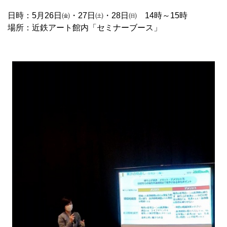
日時：5月26日㈮・27日㈯・28日㈰ 14時～15時
場所：近鉄アート館内「セミナーブース」