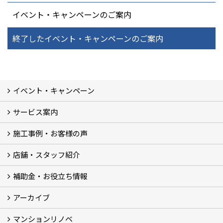
イベント・キャンペーンのご案内
終了したイベント・キャンペーンのご案内
イベント・キャンペーン
サービス案内
最新のイベント・キャンペーン情報
過去のイベント・キャンペーン
施工事例・お客様の声
リフォームメニュー (17)
マンションリノベ
外壁塗装リフォーム
防音室リフォーム
近鉄不動産のドッグリフォーム by K・DogSpa
住まいの無料点検
リフォームの流れ
リフォーム成功のQ＆A
保証とアフターサービス
私たちが大切にしていること
安心のリフォーム体制
施工担当者の想い
多種多様なニーズに応える提案力
店舗・スタッフ紹介
施工事例集
ビフォーアフター集
お客様の声
補助金・お役立ち情報
店舗 (12)
スタッフ
Googleクチコミ評価
近鉄のリフォーム NEWing (2)
アーカイブ
補助金・税制 (3)
コラム
ＳＮＳ
マンションリノベ
【アーカイブ】近鉄の健康コラム（全9回） (10)
【アーカイブ】住まいのお役立ち情報（全10回） (11)